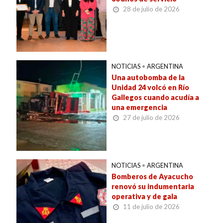
28 de julio de 2026
NOTICIAS
•
ARGENTINA
Una autobomba de la
Unidad 24 volcó en Río
Gallegos cuando acudía a
una emergencia
27 de julio de 2026
NOTICIAS
•
ARGENTINA
Bomberos de Ayacucho
renovó su indumentaria
operativa y de gala
11 de julio de 2026