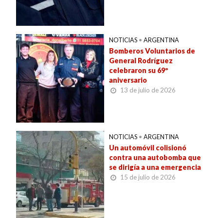
NOTICIAS
•
ARGENTINA
Bomberos Voluntarios de
General Rodríguez
celebraron su 69º
aniversario
13 de julio de 2026
NOTICIAS
•
ARGENTINA
Un automóvil colisionó
contra una autobomba que
se dirigía a una emergencia
15 de julio de 2026