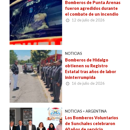
Bomberos de Punta Arenas
fueron agredidos durante
el combate de un incendio
12 de julio de 2026
NOTICIAS
Bomberos de Hidalgo
obtienen su Registro
Estatal tras años de labor
ininterrumpida
16 de julio de 2026
NOTICIAS
•
ARGENTINA
Los Bomberos Voluntarios
de Sunchales celebraron
60 años de servicio