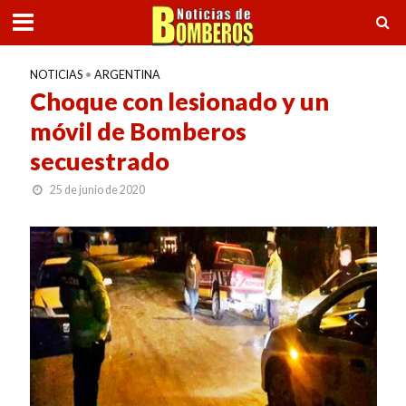
NOTICIAS
•
ARGENTINA
Choque con lesionado y un
móvil de Bomberos
secuestrado
25 de junio de 2020