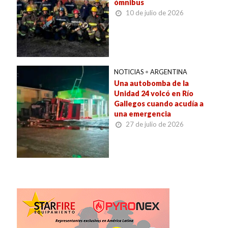
ómnibus
10 de julio de 2026
NOTICIAS
•
ARGENTINA
Una autobomba de la
Unidad 24 volcó en Río
Gallegos cuando acudía a
una emergencia
27 de julio de 2026