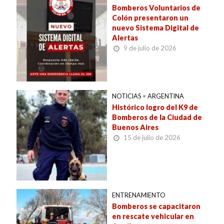
Bomberos Voluntarios de
Colón presentaron un
nuevo Sistema Digital de
Alertas
9 de julio de 2026
NOTICIAS
•
ARGENTINA
Histórico logro del K9 de
Bomberos de la Ciudad de
Buenos Aires
15 de julio de 2026
ENTRENAMIENTO
Bomberos se capacitaron
en rescate vehicular en