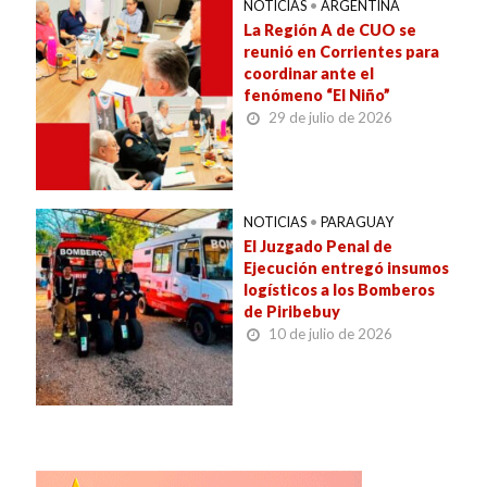
NOTICIAS
•
ARGENTINA
La Región A de CUO se
reunió en Corrientes para
coordinar ante el
fenómeno “El Niño”
29 de julio de 2026
NOTICIAS
•
PARAGUAY
El Juzgado Penal de
Ejecución entregó insumos
logísticos a los Bomberos
de Piribebuy
10 de julio de 2026