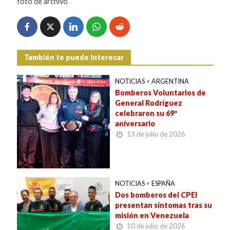
foto de archivo
También te puede interesar
NOTICIAS
•
ARGENTINA
Bomberos Voluntarios de
General Rodríguez
celebraron su 69º
aniversario
13 de julio de 2026
NOTICIAS
•
ESPAÑA
Dos bomberos del CPEI
presentan síntomas tras su
misión en Venezuela
10 de julio de 2026