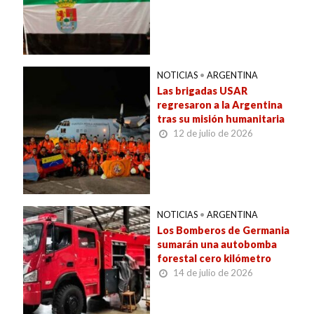
NOTICIAS
•
ARGENTINA
Las brigadas USAR
regresaron a la Argentina
tras su misión humanitaria
12 de julio de 2026
NOTICIAS
•
ARGENTINA
Los Bomberos de Germania
sumarán una autobomba
forestal cero kilómetro
14 de julio de 2026