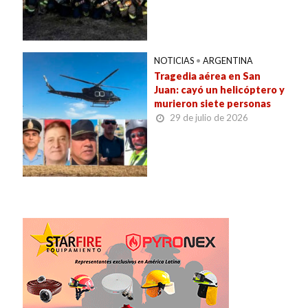
NOTICIAS
•
ARGENTINA
Tragedia aérea en San
Juan: cayó un helicóptero y
murieron siete personas
29 de julio de 2026