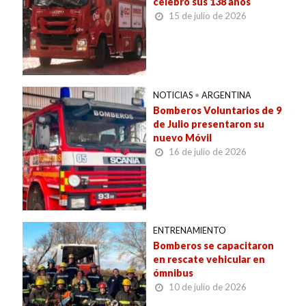
celebró sus 138 años
15 de julio de 2026
NOTICIAS
•
ARGENTINA
Bomberos Voluntarios de 9
de Julio presentaron su
nuevo Móvil
16 de julio de 2026
ENTRENAMIENTO
Bomberos se capacitaron
en rescate vehicular en
ómnibus
10 de julio de 2026