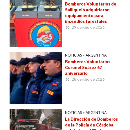
Bomberos Voluntarios de
Salliqueló adquirieron
equipamiento para
incendios forestales
29 de julio de 2026
NOTICIAS
•
ARGENTINA
Bomberos Voluntarios
Coronel Suárez 67
aniversario
28 de julio de 2026
NOTICIAS
•
ARGENTINA
La Dirección de Bomberos
de la Policía de Córdoba