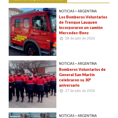
NOTICIAS
•
ARGENTINA
Los Bomberos Voluntarios
de Trenque Lauquen
incorporaron un camión
Mercedes-Benz
28 de julio de 2026
NOTICIAS
•
ARGENTINA
Bomberos Voluntarios de
General San Martín
celebraron su 30°
aniversario
27 de julio de 2026
NOTICIAS
•
ARGENTINA