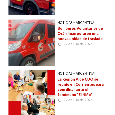
NOTICIAS
•
ARGENTINA
Bomberos Voluntarios de
Orán incorporaron una
nueva unidad de traslado
27 de julio de 2026
NOTICIAS
•
ARGENTINA
La Región A de CUO se
reunió en Corrientes para
coordinar ante el
fenómeno “El Niño”
29 de julio de 2026