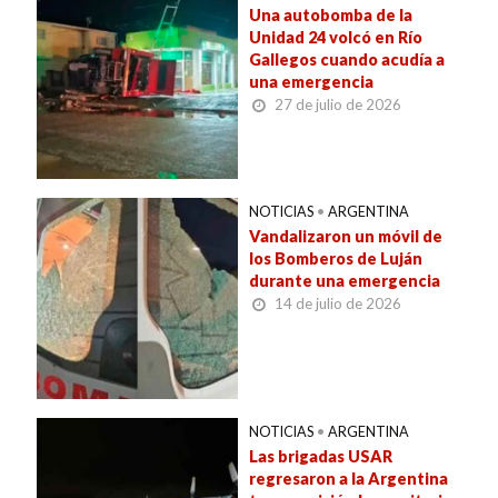
Una autobomba de la
Unidad 24 volcó en Río
Gallegos cuando acudía a
una emergencia
27 de julio de 2026
NOTICIAS
•
ARGENTINA
Vandalizaron un móvil de
los Bomberos de Luján
durante una emergencia
14 de julio de 2026
NOTICIAS
•
ARGENTINA
Las brigadas USAR
regresaron a la Argentina