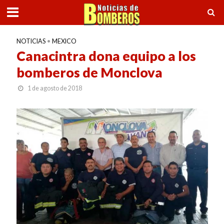
NOTICIAS
•
MEXICO
Canacintra dona equipo a los
bomberos de Monclova
1 de agosto de 2018