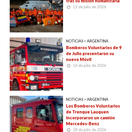
tras su misión humanitaria
12 de julio de 2026
NOTICIAS
•
ARGENTINA
Bomberos Voluntarios de 9
de Julio presentaron su
nuevo Móvil
16 de julio de 2026
NOTICIAS
•
ARGENTINA
Los Bomberos Voluntarios
de Trenque Lauquen
incorporaron un camión
Mercedes-Benz
28 de julio de 2026