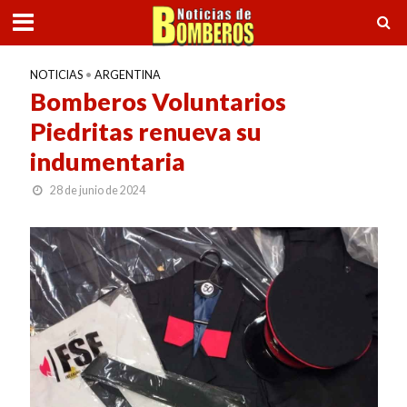
NOTICIAS
•
ARGENTINA
Bomberos Voluntarios
Piedritas renueva su
indumentaria
28 de junio de 2024