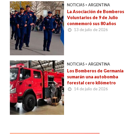
NOTICIAS
•
ARGENTINA
La Asociación de Bomberos
Voluntarios de 9 de Julio
conmemoró sus 80 años
13 de julio de 2026
NOTICIAS
•
ARGENTINA
Los Bomberos de Germania
sumarán una autobomba
forestal cero kilómetro
14 de julio de 2026