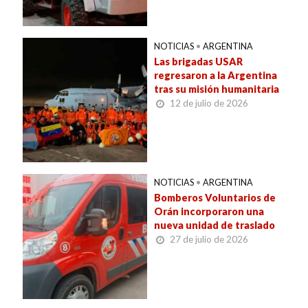
NOTICIAS
•
ARGENTINA
Las brigadas USAR
regresaron a la Argentina
tras su misión humanitaria
12 de julio de 2026
NOTICIAS
•
ARGENTINA
Bomberos Voluntarios de
Orán incorporaron una
nueva unidad de traslado
27 de julio de 2026