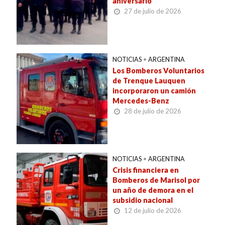
aniversario
27 de julio de 2026
NOTICIAS
•
ARGENTINA
Los Bomberos Voluntarios
de Trenque Lauquen
incorporaron un camión
Mercedes-Benz
28 de julio de 2026
NOTICIAS
•
ARGENTINA
Crisis financiera en
Bomberos de Marisol por
un año de demora en el
subsidio nacional
12 de julio de 2026