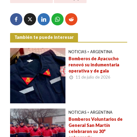
También te puede interesar
NOTICIAS
•
ARGENTINA
Bomberos de Ayacucho
renovó su indumentaria
operativa y de gala
11 de julio de 2026
NOTICIAS
•
ARGENTINA
Bomberos Voluntarios de
General San Martín
celebraron su 30°