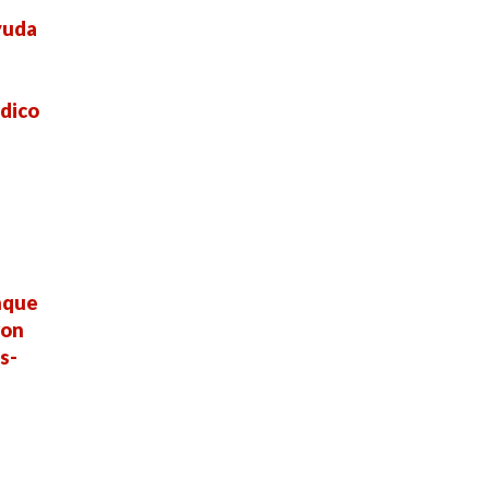
yuda
dico
nque
ron
s-