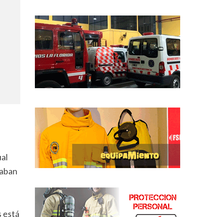
al
taban
s está