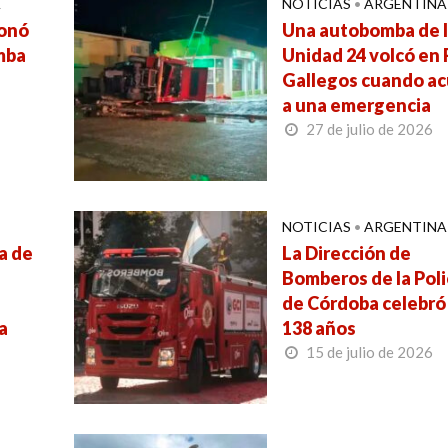
A
NOTICIAS
•
ARGENTINA
ionó
Una autobomba de 
mba
Unidad 24 volcó en 
Gallegos cuando ac
a una emergencia
27 de julio de 2026
NOTICIAS
•
ARGENTINA
a de
La Dirección de
Bomberos de la Poli
de Córdoba celebró
a
138 años
15 de julio de 2026