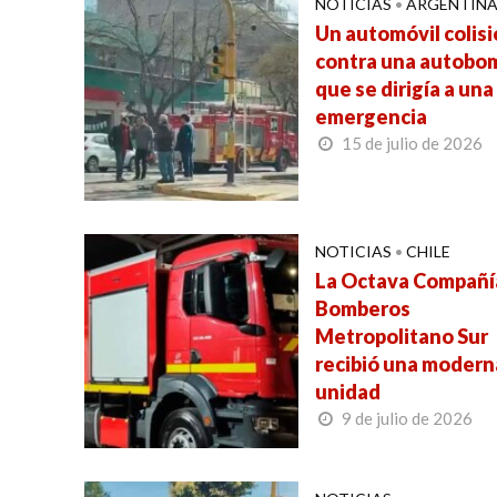
NOTICIAS
•
ARGENTIN
Un automóvil colis
contra una autobo
que se dirigía a una
emergencia
15 de julio de 2026
NOTICIAS
•
CHILE
La Octava Compañí
Bomberos
Metropolitano Sur
recibió una modern
unidad
9 de julio de 2026