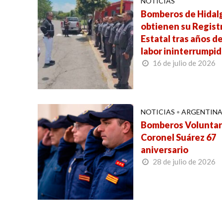
NOTICIAS
Bomberos de Hidal
obtienen su Regist
Estatal tras años d
labor ininterrumpi
16 de julio de 2026
NOTICIAS
•
ARGENTIN
Bomberos Voluntar
Coronel Suárez 67
aniversario
28 de julio de 2026