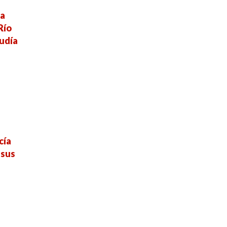
la
Río
udía
cía
 sus