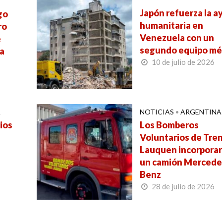
Japón refuerza la a
go
humanitaria en
ro
Venezuela con un
e
segundo equipo mé
da
10 de julio de 2026
A
NOTICIAS
•
ARGENTINA
ios
Los Bomberos
Voluntarios de Tre
Lauquen incorpora
un camión Mercede
Benz
28 de julio de 2026