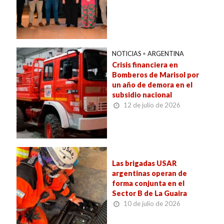
NOTICIAS
•
ARGENTINA
Crisis financiera en
Bomberos de Marisol por
un año de demora en el
subsidio nacional
12 de julio de 2026
Las brigadas USAR
argentinas operan de
forma conjunta en el
Sector B de La Guaira
10 de julio de 2026