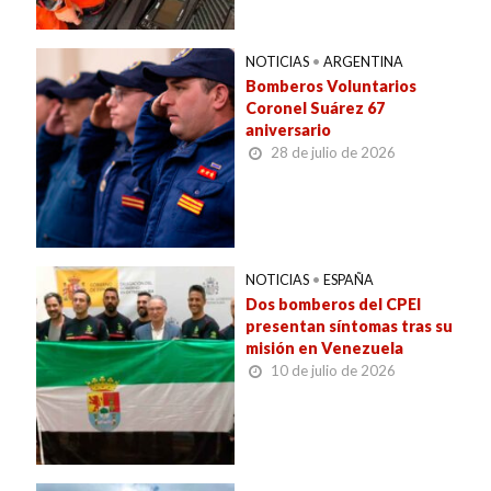
NOTICIAS
•
ARGENTINA
Bomberos Voluntarios
Coronel Suárez 67
aniversario
28 de julio de 2026
NOTICIAS
•
ESPAÑA
Dos bomberos del CPEI
presentan síntomas tras su
misión en Venezuela
10 de julio de 2026