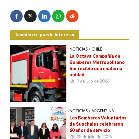
También te puede interesar
NOTICIAS
•
CHILE
La Octava Compañía de
Bomberos Metropolitano
Sur recibió una moderna
unidad
9 de julio de 2026
NOTICIAS
•
ARGENTINA
Los Bomberos Voluntarios
de Sunchales celebraron
60 años de servicio
28 de julio de 2026