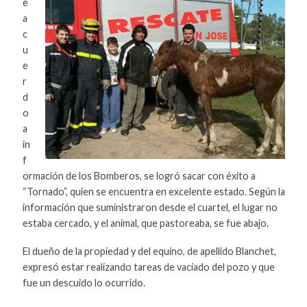
e
a
c
u
e
r
d
o
a
in
f
ormación de los Bomberos, se logró sacar con éxito a
“Tornado”, quien se encuentra en excelente estado. Según la
información que suministraron desde el cuartel, el lugar no
estaba cercado, y el animal, que pastoreaba, se fue abajo.
El dueño de la propiedad y del equino, de apellido Blanchet,
expresó estar realizando tareas de vaciado del pozo y que
fue un descuido lo ocurrido.