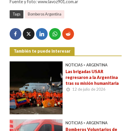
Fuente y foto: www.lavoz901.com.ar
Tags
Bomberos Argentina
También te puede interesar
NOTICIAS
•
ARGENTINA
Las brigadas USAR
regresaron a la Argentina
tras su misión humanitaria
12 de julio de 2026
NOTICIAS
•
ARGENTINA
Bomberos Voluntarios de