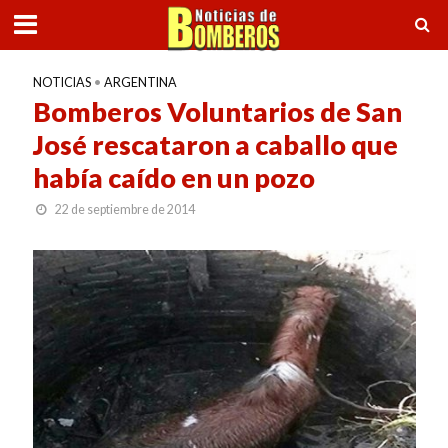
NOTICIAS
•
ARGENTINA
Bomberos Voluntarios de San
José rescataron a caballo que
había caído en un pozo
22 de septiembre de 2014