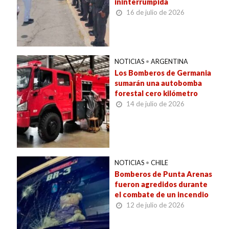
ininterrumpida
16 de julio de 2026
NOTICIAS
•
ARGENTINA
Los Bomberos de Germania
sumarán una autobomba
forestal cero kilómetro
14 de julio de 2026
NOTICIAS
•
CHILE
Bomberos de Punta Arenas
fueron agredidos durante
el combate de un incendio
12 de julio de 2026