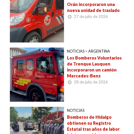
Orán incorporaron una
nueva unidad de traslado
27 de julio de 2026
NOTICIAS
•
ARGENTINA
Los Bomberos Voluntarios
de Trenque Lauquen
incorporaron un camión
Mercedes-Benz
28 de julio de 2026
NOTICIAS
Bomberos de Hidalgo
obtienen su Registro
Estatal tras años de labor