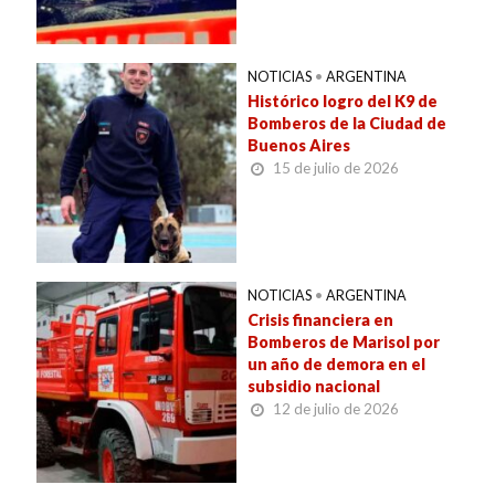
NOTICIAS
•
ARGENTINA
Histórico logro del K9 de
Bomberos de la Ciudad de
Buenos Aires
15 de julio de 2026
NOTICIAS
•
ARGENTINA
Crisis financiera en
Bomberos de Marisol por
un año de demora en el
subsidio nacional
12 de julio de 2026