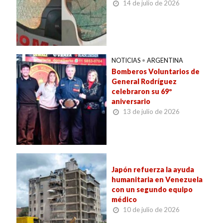
14 de julio de 2026
NOTICIAS
•
ARGENTINA
Bomberos Voluntarios de
General Rodríguez
celebraron su 69º
aniversario
13 de julio de 2026
Japón refuerza la ayuda
humanitaria en Venezuela
con un segundo equipo
médico
10 de julio de 2026