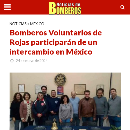
NOTICIAS
•
MEXICO
Bomberos Voluntarios de
Rojas participarán de un
intercambio en México
24 de mayo de 2024