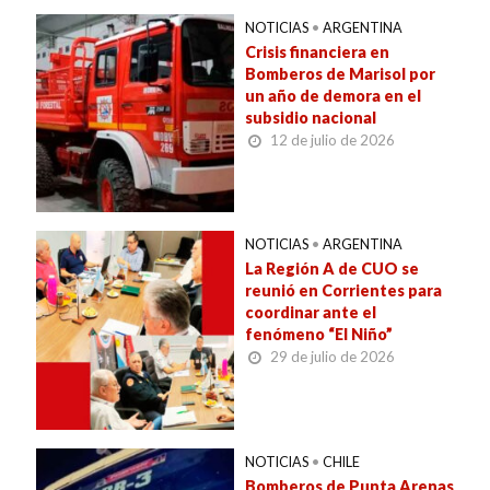
NOTICIAS
•
ARGENTINA
Crisis financiera en
Bomberos de Marisol por
un año de demora en el
subsidio nacional
12 de julio de 2026
NOTICIAS
•
ARGENTINA
La Región A de CUO se
reunió en Corrientes para
coordinar ante el
fenómeno “El Niño”
29 de julio de 2026
NOTICIAS
•
CHILE
Bomberos de Punta Arenas