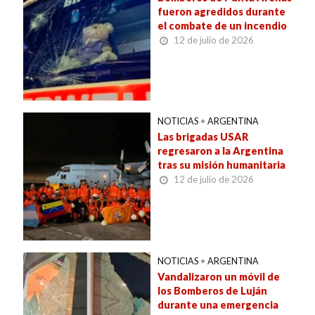
fueron agredidos durante
el combate de un incendio
12 de julio de 2026
NOTICIAS
•
ARGENTINA
Las brigadas USAR
regresaron a la Argentina
tras su misión humanitaria
12 de julio de 2026
NOTICIAS
•
ARGENTINA
Vandalizaron un móvil de
los Bomberos de Luján
durante una emergencia