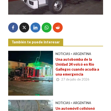
También te puede interesar
NOTICIAS
•
ARGENTINA
Una autobomba de la
Unidad 24 volcó en Río
Gallegos cuando acudía a
una emergencia
27 de julio de 2026
NOTICIAS
•
ARGENTINA
Un automóvil colisionó