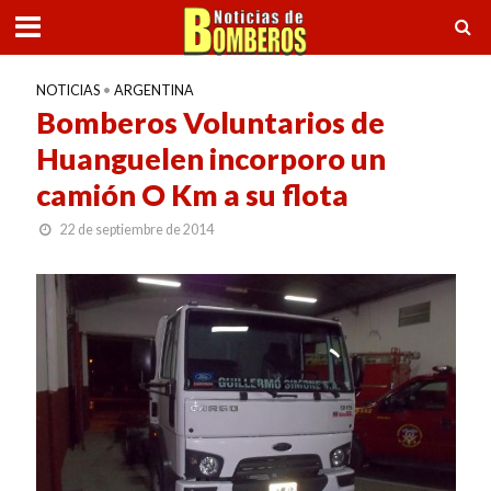
NOTICIAS
•
ARGENTINA
Bomberos Voluntarios de
Huanguelen incorporo un
camión O Km a su flota
22 de septiembre de 2014