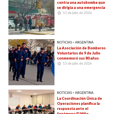
contra una autobomba que
se dirigía a una emergencia
15 de julio de 2026
NOTICIAS
•
ARGENTINA
La Asociación de Bomberos
Voluntarios de 9 de Julio
conmemoró sus 80 años
13 de julio de 2026
NOTICIAS
•
ARGENTINA
La Coordinación Única de
Operaciones planifica la
respuesta ante el
fenómeno El Niño