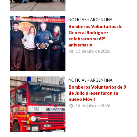
NOTICIAS
•
ARGENTINA
Bomberos Voluntarios de
General Rodríguez
celebraron su 69º
aniversario
13 de julio de 2026
NOTICIAS
•
ARGENTINA
Bomberos Voluntarios de 9
de Julio presentaron su
nuevo Móvil
16 de julio de 2026