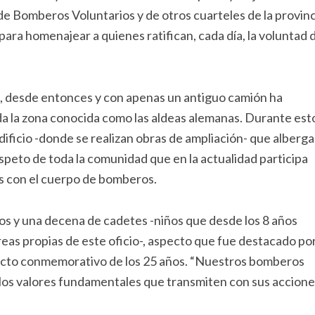
de Bomberos Voluntarios y de otros cuarteles de la provinc
 para homenajear a quienes ratifican, cada día, la voluntad 
3, desde entonces y con apenas un antiguo camión ha
oda la zona conocida como las aldeas alemanas. Durante est
ificio -donde se realizan obras de ampliación- que alberga
peto de toda la comunidad que en la actualidad participa
 con el cuerpo de bomberos.
os y una decena de cadetes -niños que desde los 8 años
eas propias de este oficio-, aspecto que fue destacado por
l acto conmemorativo de los 25 años. “Nuestros bomberos
los valores fundamentales que transmiten con sus accione