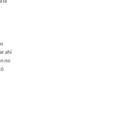
 la
as
ar ahí
en no
có