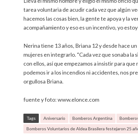
Lleva el mismo nombre y eligió el mismo oficio q
tarea voluntaria de acudir cada vez que algún ve
hacemos las cosas bien, la gente te apoya y la v
acompañamiento y eso es un incentivo, yo estoy 
Nerina tiene 13 años, Briana 12 y desde hace un
mujeres en integrarlo. “Cada vez que sonaba la s
con ellos, así que empezamos a insistir para que 
podemos ir a los incendios ni accidentes, nos p
orgullosa Briana.
fuente y foto: www.elonce.com
Tags
Aniversario
Bomberos Argentina
Bomberos 
Bomberos Voluntarios de Aldea Brasilera festejaron 25 añ