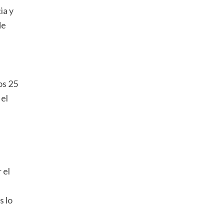
ia y
de
os 25
 el
 el
s lo