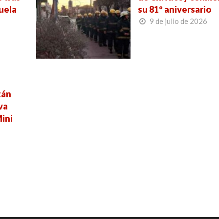
uela
su 81º aniversario
9 de julio de 2026
tán
va
Mini