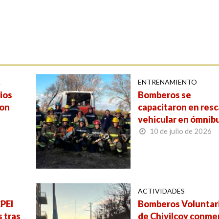
A
ENTRENAMIENTO
ios
Bomberos se
ron
capacitaron en res
vehicular en ómnib
10 de julio de 2026
ACTIVIDADES
PEI
Bomberos Voluntar
 tras
de Chivilcoy conm