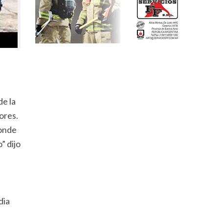
de la
ores.
donde
” dijo
dia