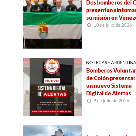
Dos bomberos del C
presentan síntomas
su misión en Venez
10 de julio de 2026
NOTICIAS
•
ARGENTIN
Bomberos Voluntar
de Colón presenta
un nuevo Sistema
Digital de Alertas
9 de julio de 2026