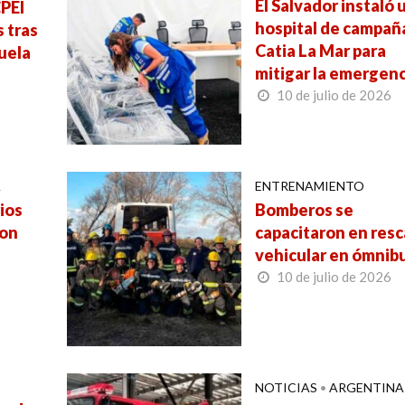
El Salvador instaló 
PEI
hospital de campañ
 tras
Catia La Mar para
uela
mitigar la emergenc
10 de julio de 2026
A
ENTRENAMIENTO
ios
Bomberos se
ron
capacitaron en res
vehicular en ómnib
10 de julio de 2026
NOTICIAS
•
ARGENTINA