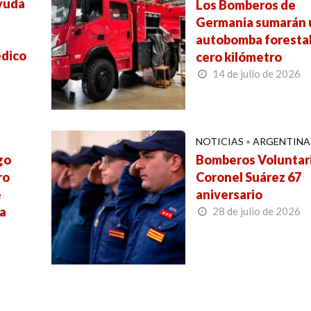
ayuda
Los Bomberos de
Germania sumarán 
autobomba foresta
dico
cero kilómetro
14 de julio de 2026
NOTICIAS
•
ARGENTINA
go
Bomberos Voluntar
ro
Coronel Suárez 67
e
aniversario
da
28 de julio de 2026