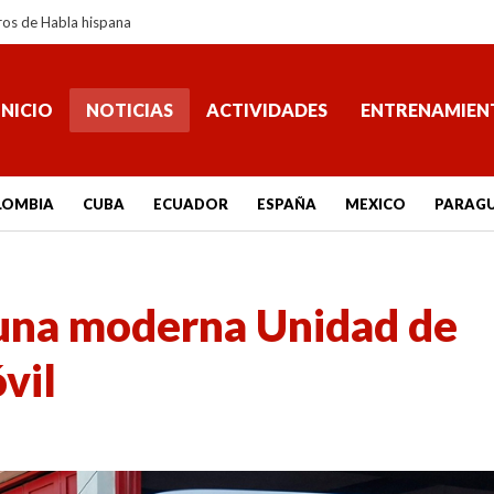
ros de Habla hispana
INICIO
NOTICIAS
ACTIVIDADES
ENTRENAMIEN
LOMBIA
CUBA
ECUADOR
ESPAÑA
MEXICO
PARAG
una moderna Unidad de
vil