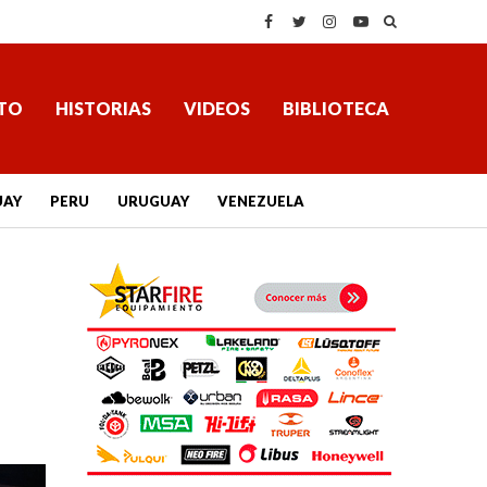
TO
HISTORIAS
VIDEOS
BIBLIOTECA
UAY
PERU
URUGUAY
VENEZUELA