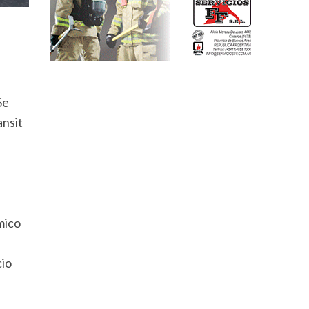
Se
ansit
mico
cio