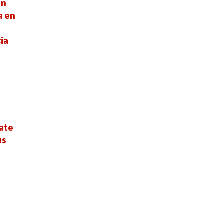
un
a en
ia
cate
us