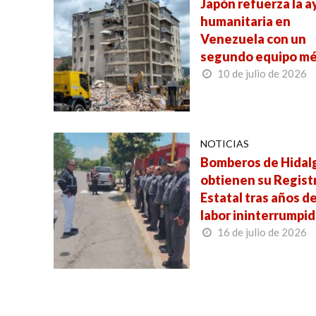
Japón refuerza la 
humanitaria en
Venezuela con un
segundo equipo mé
10 de julio de 2026
NOTICIAS
Bomberos de Hidal
obtienen su Regist
Estatal tras años d
labor ininterrumpi
16 de julio de 2026