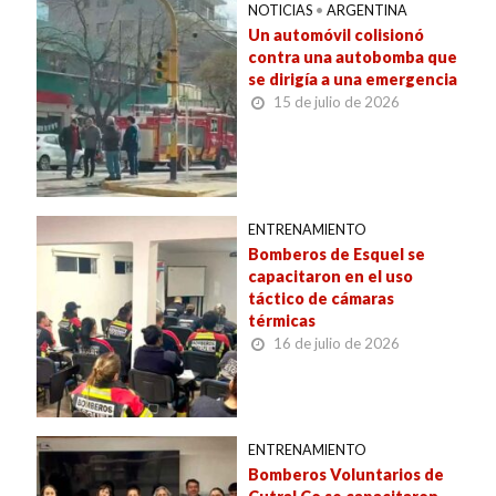
NOTICIAS
•
ARGENTINA
Un automóvil colisionó
contra una autobomba que
se dirigía a una emergencia
15 de julio de 2026
ENTRENAMIENTO
Bomberos de Esquel se
capacitaron en el uso
táctico de cámaras
térmicas
16 de julio de 2026
ENTRENAMIENTO
Bomberos Voluntarios de