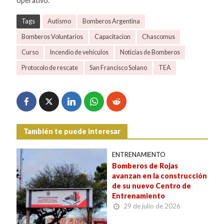
operativo.
Tags
Autismo
Bomberos Argentina
Bomberos Voluntarios
Capacitacion
Chascomus
Curso
Incendio de vehículos
Noticias de Bomberos
Protocolo de rescate
San Francisco Solano
TEA
También te puede interesar
ENTRENAMIENTO
Bomberos de Rojas
avanzan en la construcción
de su nuevo Centro de
Entrenamiento
29 de julio de 2026