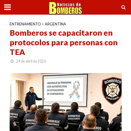
ENTRENAMIENTO
•
ARGENTINA
Bomberos se capacitaron en
protocolos para personas con
TEA
24 de abril de 2026