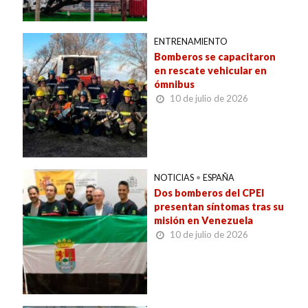
ENTRENAMIENTO
Bomberos se capacitaron
en rescate vehicular en
ómnibus
10 de julio de 2026
NOTICIAS
•
ESPAÑA
Dos bomberos del CPEI
presentan síntomas tras su
misión en Venezuela
10 de julio de 2026