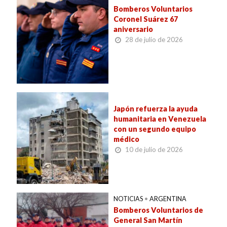
Bomberos Voluntarios
Coronel Suárez 67
aniversario
28 de julio de 2026
Japón refuerza la ayuda
humanitaria en Venezuela
con un segundo equipo
médico
10 de julio de 2026
NOTICIAS
•
ARGENTINA
Bomberos Voluntarios de
General San Martín