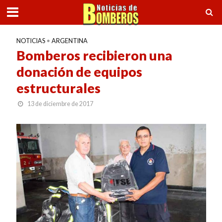
NOTICIAS
•
ARGENTINA
Bomberos recibieron una
donación de equipos
estructurales
13 de diciembre de 2017