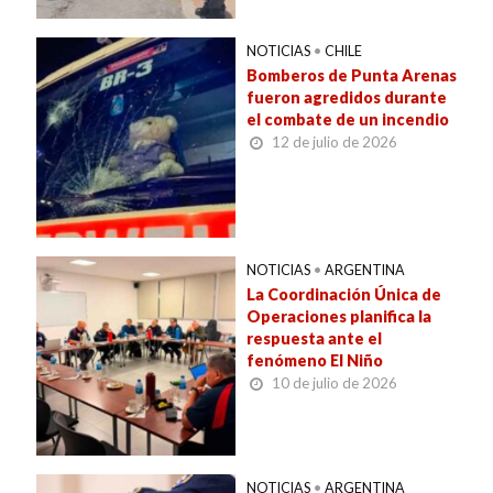
NOTICIAS
•
CHILE
Bomberos de Punta Arenas
fueron agredidos durante
el combate de un incendio
12 de julio de 2026
NOTICIAS
•
ARGENTINA
La Coordinación Única de
Operaciones planifica la
respuesta ante el
fenómeno El Niño
10 de julio de 2026
NOTICIAS
•
ARGENTINA