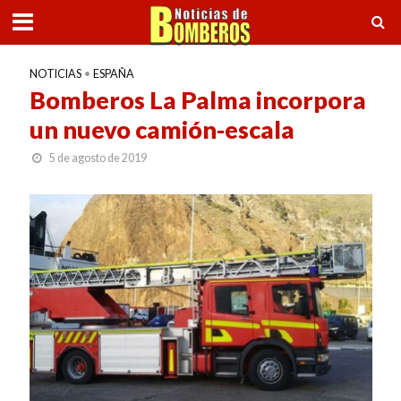
NOTICIAS
•
ESPAÑA
Bomberos La Palma incorpora
un nuevo camión-escala
5 de agosto de 2019