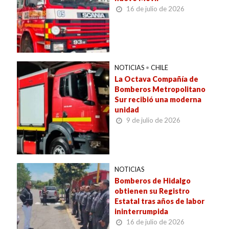
16 de julio de 2026
NOTICIAS
•
CHILE
La Octava Compañía de
Bomberos Metropolitano
Sur recibió una moderna
unidad
9 de julio de 2026
NOTICIAS
Bomberos de Hidalgo
obtienen su Registro
Estatal tras años de labor
ininterrumpida
16 de julio de 2026