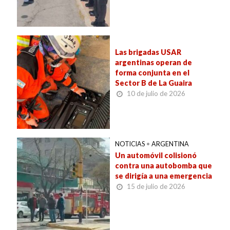
Las brigadas USAR
argentinas operan de
forma conjunta en el
Sector B de La Guaira
10 de julio de 2026
NOTICIAS
•
ARGENTINA
Un automóvil colisionó
contra una autobomba que
se dirigía a una emergencia
15 de julio de 2026