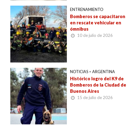
ENTRENAMIENTO
Bomberos se capacitaron
en rescate vehicular en
ómnibus
10 de julio de 2026
NOTICIAS
•
ARGENTINA
Histórico logro del K9 de
Bomberos de la Ciudad de
Buenos Aires
15 de julio de 2026