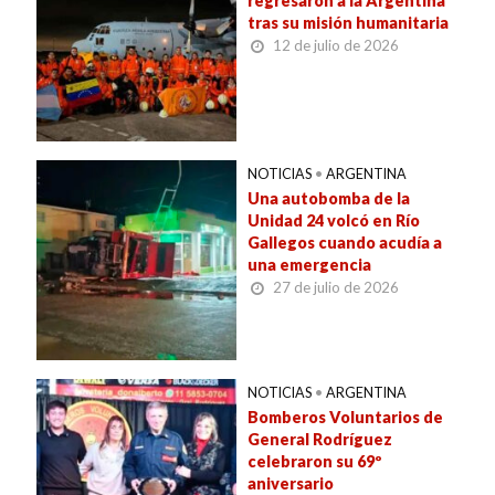
regresaron a la Argentina
tras su misión humanitaria
12 de julio de 2026
NOTICIAS
•
ARGENTINA
Una autobomba de la
Unidad 24 volcó en Río
Gallegos cuando acudía a
una emergencia
27 de julio de 2026
NOTICIAS
•
ARGENTINA
Bomberos Voluntarios de
General Rodríguez
celebraron su 69º
aniversario