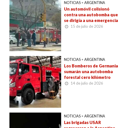
NOTICIAS
•
ARGENTINA
Un automóvil colisionó
contra una autobomba que
se dirigía a una emergencia
15 de julio de 2026
NOTICIAS
•
ARGENTINA
Los Bomberos de Germania
sumarán una autobomba
forestal cero kilómetro
14 de julio de 2026
NOTICIAS
•
ARGENTINA
Las brigadas USAR