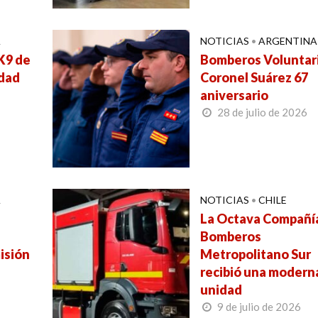
A
NOTICIAS
•
ARGENTINA
 K9 de
Bomberos Voluntar
udad
Coronel Suárez 67
aniversario
28 de julio de 2026
A
NOTICIAS
•
CHILE
La Octava Compañí
Bomberos
isión
Metropolitano Sur
recibió una modern
unidad
9 de julio de 2026