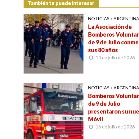
También te puede interesar
NOTICIAS
•
ARGENTIN
La Asociación de
Bomberos Voluntar
de 9 de Julio conm
sus 80 años
13 de julio de 2026
NOTICIAS
•
ARGENTIN
Bomberos Voluntar
de 9 de Julio
presentaron su nu
Móvil
16 de julio de 2026