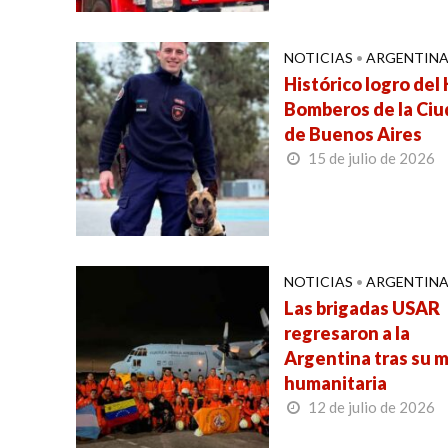
NOTICIAS
•
ARGENTIN
Histórico logro del
Bomberos de la Ci
de Buenos Aires
15 de julio de 2026
NOTICIAS
•
ARGENTIN
Las brigadas USAR
regresaron a la
Argentina tras su m
humanitaria
12 de julio de 2026