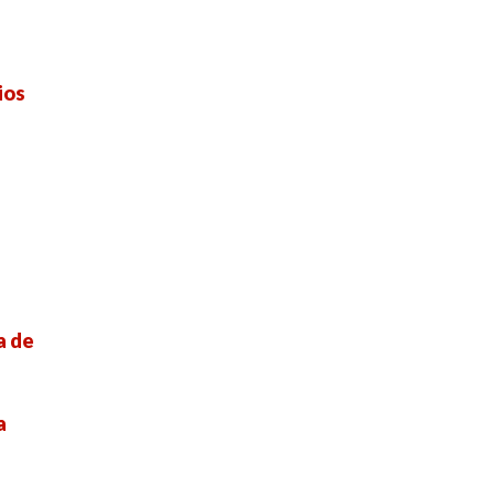
ios
a de
a