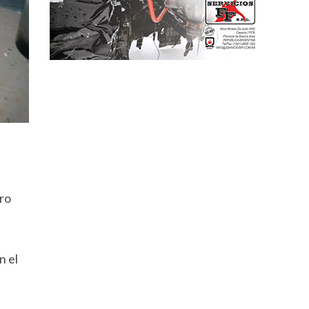
cro
n el