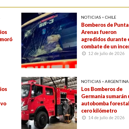
A
NOTICIAS
•
CHILE
Bomberos de Punta
ios
Arenas fueron
emoró
agredidos durante 
combate de un ince
12 de julio de 2026
A
NOTICIAS
•
ARGENTINA
ios
Los Bomberos de
Germania sumarán 
evo
autobomba foresta
cero kilómetro
14 de julio de 2026