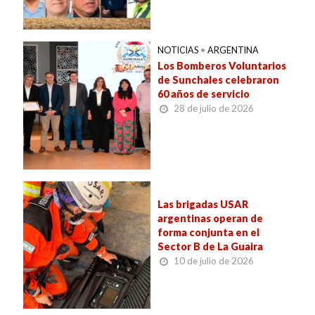
NOTICIAS
•
ARGENTINA
Los Bomberos Voluntarios
de Sunchales celebraron
60 años de servicio
28 de julio de 2026
Las brigadas USAR
argentinas operan de
forma conjunta en el
Sector B de La Guaira
10 de julio de 2026