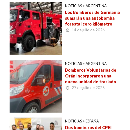
NOTICIAS
•
ARGENTINA
Los Bomberos de Germania
sumarán una autobomba
forestal cero kilómetro
14 de julio de 2026
NOTICIAS
•
ARGENTINA
Bomberos Voluntarios de
Orán incorporaron una
nueva unidad de traslado
27 de julio de 2026
NOTICIAS
•
ESPAÑA
Dos bomberos del CPEI