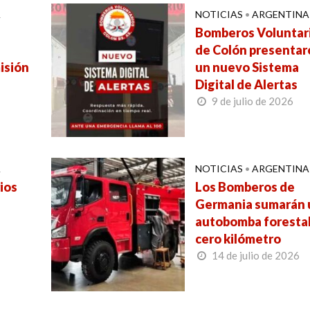
A
NOTICIAS
•
ARGENTINA
Bomberos Voluntar
de Colón presentar
isión
un nuevo Sistema
Digital de Alertas
9 de julio de 2026
A
NOTICIAS
•
ARGENTINA
ios
Los Bomberos de
Germania sumarán 
autobomba foresta
cero kilómetro
14 de julio de 2026