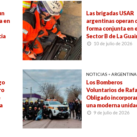
un
Las brigadas USAR
a en
argentinas operan 
forma conjunta en e
cia
Sector B de La Guai
10 de julio de 2026
NOTICIAS
•
ARGENTINA
go
Los Bomberos
ro
Voluntarios de Raf
e
Obligado incorpora
da
una moderna unida
9 de julio de 2026