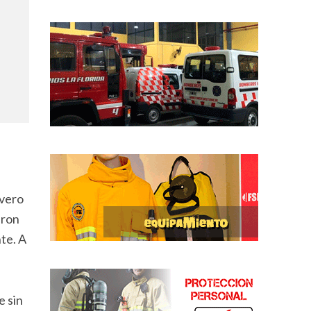
evero
eron
te. A
e sin