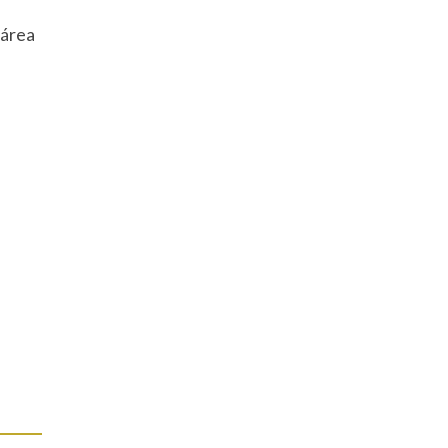
 área
s