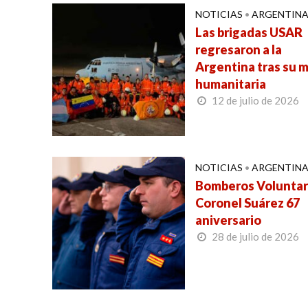
NOTICIAS
•
ARGENTIN
Las brigadas USAR
regresaron a la
Argentina tras su m
humanitaria
12 de julio de 2026
NOTICIAS
•
ARGENTIN
Bomberos Voluntar
Coronel Suárez 67
aniversario
28 de julio de 2026