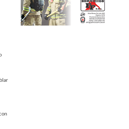
o
blar
 con