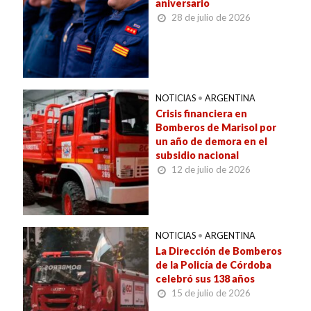
aniversario
28 de julio de 2026
NOTICIAS
•
ARGENTINA
Crisis financiera en
Bomberos de Marisol por
un año de demora en el
subsidio nacional
12 de julio de 2026
NOTICIAS
•
ARGENTINA
La Dirección de Bomberos
de la Policía de Córdoba
celebró sus 138 años
15 de julio de 2026