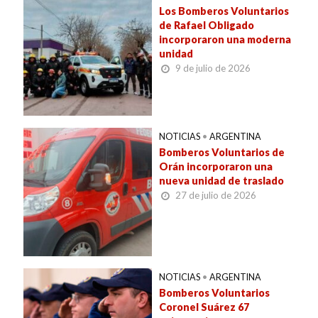
Los Bomberos Voluntarios
de Rafael Obligado
incorporaron una moderna
unidad
9 de julio de 2026
NOTICIAS
•
ARGENTINA
Bomberos Voluntarios de
Orán incorporaron una
nueva unidad de traslado
27 de julio de 2026
NOTICIAS
•
ARGENTINA
Bomberos Voluntarios
Coronel Suárez 67