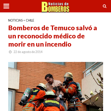
NOTICIAS
•
CHILE
Bomberos de Temuco salvó a
un reconocido médico de
morir en un incendio
22 de agosto de 2014