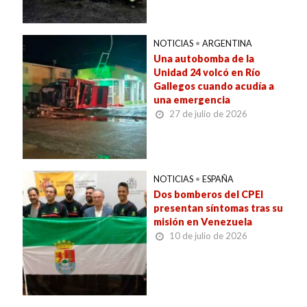
NOTICIAS
•
ARGENTINA
Una autobomba de la
Unidad 24 volcó en Río
Gallegos cuando acudía a
una emergencia
27 de julio de 2026
NOTICIAS
•
ESPAÑA
Dos bomberos del CPEI
presentan síntomas tras su
misión en Venezuela
10 de julio de 2026