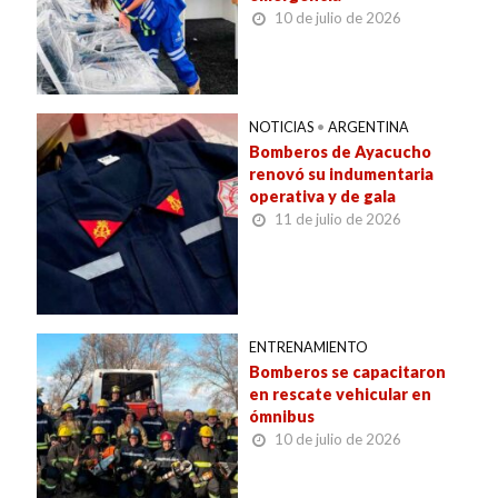
10 de julio de 2026
NOTICIAS
•
ARGENTINA
Bomberos de Ayacucho
renovó su indumentaria
operativa y de gala
11 de julio de 2026
ENTRENAMIENTO
Bomberos se capacitaron
en rescate vehicular en
ómnibus
10 de julio de 2026