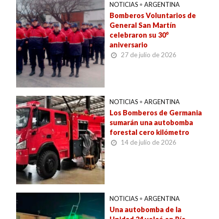
NOTICIAS
•
ARGENTINA
Bomberos Voluntarios de
General San Martín
celebraron su 30°
aniversario
27 de julio de 2026
NOTICIAS
•
ARGENTINA
Los Bomberos de Germania
sumarán una autobomba
forestal cero kilómetro
14 de julio de 2026
NOTICIAS
•
ARGENTINA
Una autobomba de la