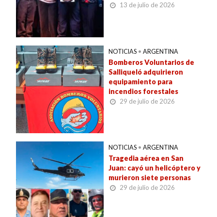
13 de julio de 2026
NOTICIAS
•
ARGENTINA
Bomberos Voluntarios de
Salliqueló adquirieron
equipamiento para
incendios forestales
29 de julio de 2026
NOTICIAS
•
ARGENTINA
Tragedia aérea en San
Juan: cayó un helicóptero y
murieron siete personas
29 de julio de 2026