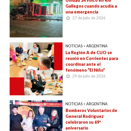
Unidad 24 volcó en Río
Gallegos cuando acudía a
una emergencia
27 de julio de 2026
NOTICIAS
•
ARGENTINA
La Región A de CUO se
reunió en Corrientes para
coordinar ante el
fenómeno “El Niño”
29 de julio de 2026
NOTICIAS
•
ARGENTINA
Bomberos Voluntarios de
General Rodríguez
celebraron su 69º
aniversario