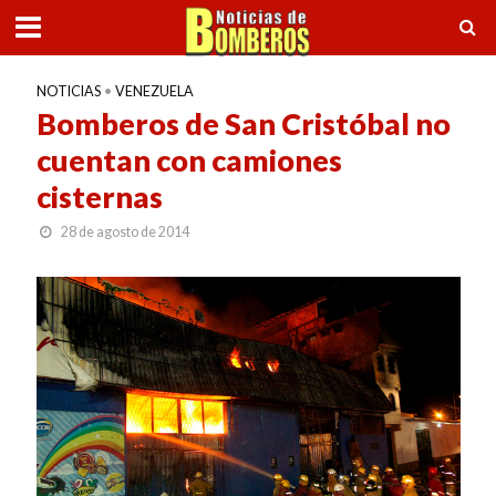
NOTICIAS
•
VENEZUELA
Bomberos de San Cristóbal no
cuentan con camiones
cisternas
28 de agosto de 2014