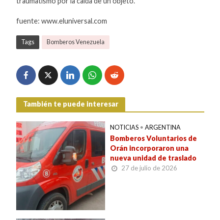
traumatismo por la caída de un objeto.
fuente: www.eluniversal.com
Tags
Bomberos Venezuela
También te puede interesar
NOTICIAS
•
ARGENTINA
Bomberos Voluntarios de
Orán incorporaron una
nueva unidad de traslado
27 de julio de 2026