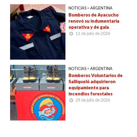
NOTICIAS
•
ARGENTINA
Bomberos de Ayacucho
renovó su indumentaria
operativa y de gala
11 de julio de 2026
NOTICIAS
•
ARGENTINA
Bomberos Voluntarios de
Salliqueló adquirieron
equipamiento para
incendios forestales
29 de julio de 2026