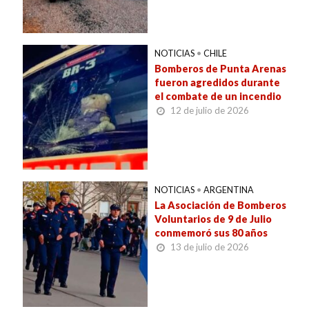
NOTICIAS
•
CHILE
Bomberos de Punta Arenas
fueron agredidos durante
el combate de un incendio
12 de julio de 2026
NOTICIAS
•
ARGENTINA
La Asociación de Bomberos
Voluntarios de 9 de Julio
conmemoró sus 80 años
13 de julio de 2026