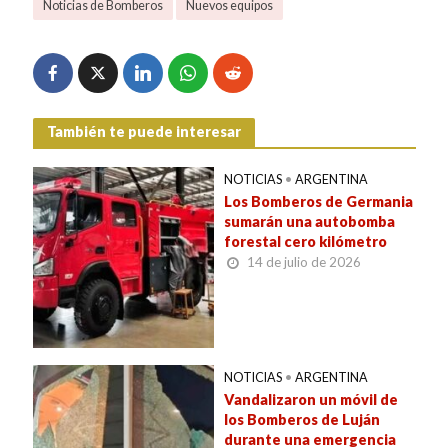
Noticias de Bomberos
Nuevos equipos
También te puede interesar
NOTICIAS
•
ARGENTINA
Los Bomberos de Germania
sumarán una autobomba
forestal cero kilómetro
14 de julio de 2026
NOTICIAS
•
ARGENTINA
Vandalizaron un móvil de
los Bomberos de Luján
durante una emergencia