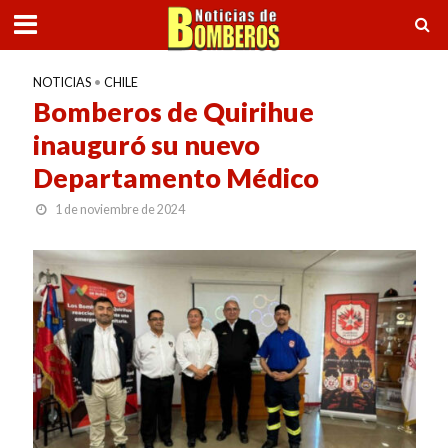
NOTICIAS
•
CHILE
Bomberos de Quirihue
inauguró su nuevo
Departamento Médico
1 de noviembre de 2024