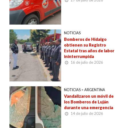
NOTICIAS
Bomberos de Hidalgo
obtienen su Registro
Estatal tras años de labor
ininterrumpida
16 de julio de 2026
NOTICIAS
•
ARGENTINA
Vandalizaron un móvil de
los Bomberos de Luján
durante una emergencia
14 de julio de 2026