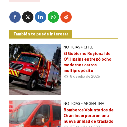
También te puede interesar
NOTICIAS
•
CHILE
El Gobierno Regional de
O’Higgins entregó ocho
modernos carros
multipropósito
8 de julio de 2026
NOTICIAS
•
ARGENTINA
Bomberos Voluntarios de
Orán incorporaron una
nueva unidad de traslado
27 de julio de 2026