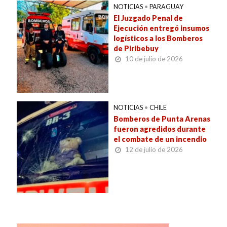
NOTICIAS
•
PARAGUAY
El Juzgado Penal de
Ejecución entregó insumos
logísticos a los Bomberos
de Piribebuy
10 de julio de 2026
NOTICIAS
•
CHILE
Bomberos de Punta Arenas
fueron agredidos durante
el combate de un incendio
12 de julio de 2026