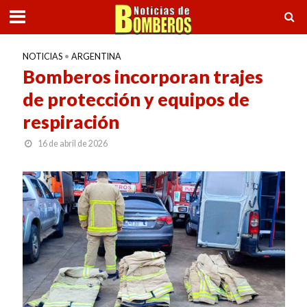
NOTICIAS
•
ARGENTINA
Bomberos incorporan trajes
de protección y equipos de
respiración
16 de abril de 2026