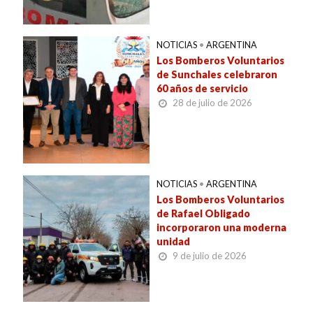
NOTICIAS
•
ARGENTINA
Los Bomberos Voluntarios
de Sunchales celebraron
60 años de servicio
28 de julio de 2026
NOTICIAS
•
ARGENTINA
Los Bomberos Voluntarios
de Rafael Obligado
incorporaron una moderna
unidad
9 de julio de 2026