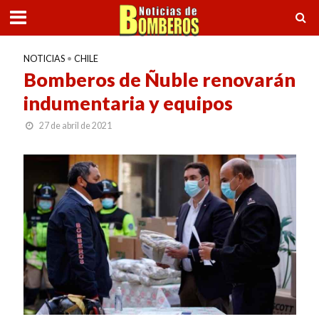
NOTICIAS
•
CHILE
Bomberos de Ñuble renovarán
indumentaria y equipos
27 de abril de 2021