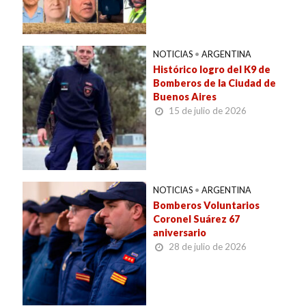
NOTICIAS
•
ARGENTINA
Histórico logro del K9 de
Bomberos de la Ciudad de
Buenos Aires
15 de julio de 2026
NOTICIAS
•
ARGENTINA
Bomberos Voluntarios
Coronel Suárez 67
aniversario
28 de julio de 2026