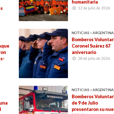
humanitaria
es
12 de julio de 2026
A
NOTICIAS
•
ARGENTINA
Bomberos Voluntar
enque
Coronel Suárez 67
ron
aniversario
s-
28 de julio de 2026
A
NOTICIAS
•
ARGENTINA
Bomberos Voluntar
 una
de 9 de Julio
l
presentaron su nu