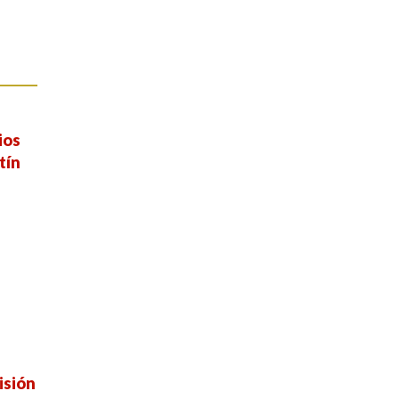
ios
tín
isión