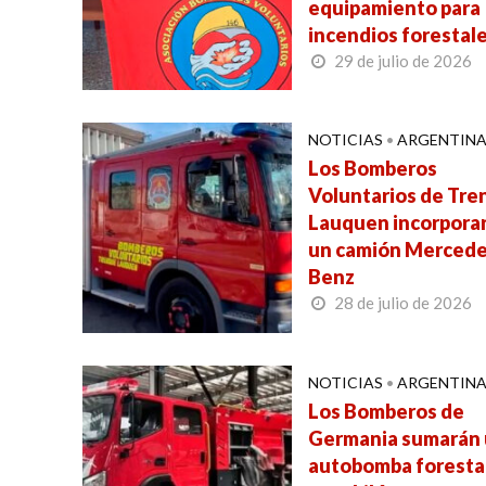
equipamiento para
incendios forestal
29 de julio de 2026
NOTICIAS
•
ARGENTIN
Los Bomberos
Voluntarios de Tr
Lauquen incorpora
un camión Mercede
Benz
28 de julio de 2026
NOTICIAS
•
ARGENTIN
Los Bomberos de
Germania sumarán
autobomba foresta