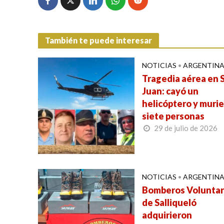
También te puede interesar
NOTICIAS
•
ARGENTIN
Tragedia aérea en 
Juan: cayó un
helicóptero y muri
siete personas
29 de julio de 2026
NOTICIAS
•
ARGENTIN
Bomberos Voluntar
de Salliqueló
adquirieron