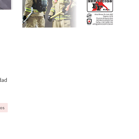
dad
ros