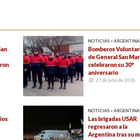
A
NOTICIAS
•
ARGENTINA
San
Bomberos Voluntar
de General San Mar
eron
celebraron su 30°
aniversario
27 de julio de 2026
A
NOTICIAS
•
ARGENTINA
ios
Las brigadas USAR
regresaron a la
Argentina tras su m