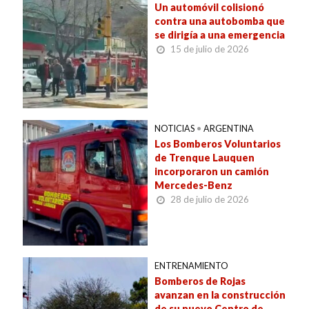
Un automóvil colisionó
contra una autobomba que
se dirigía a una emergencia
15 de julio de 2026
NOTICIAS
•
ARGENTINA
Los Bomberos Voluntarios
de Trenque Lauquen
incorporaron un camión
Mercedes-Benz
28 de julio de 2026
ENTRENAMIENTO
Bomberos de Rojas
avanzan en la construcción
de su nuevo Centro de