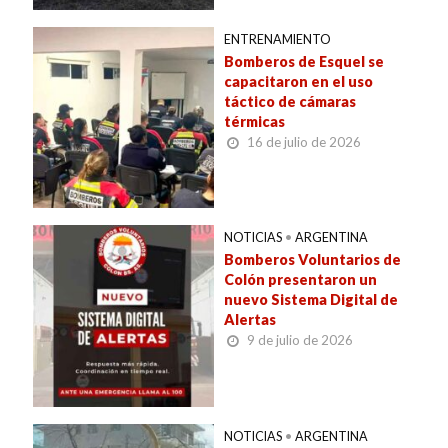
ENTRENAMIENTO
Bomberos de Esquel se
capacitaron en el uso
táctico de cámaras
térmicas
16 de julio de 2026
NOTICIAS
•
ARGENTINA
Bomberos Voluntarios de
Colón presentaron un
nuevo Sistema Digital de
Alertas
9 de julio de 2026
NOTICIAS
•
ARGENTINA