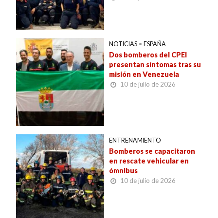
NOTICIAS
•
ESPAÑA
Dos bomberos del CPEI
presentan síntomas tras su
misión en Venezuela
10 de julio de 2026
ENTRENAMIENTO
Bomberos se capacitaron
en rescate vehicular en
ómnibus
10 de julio de 2026