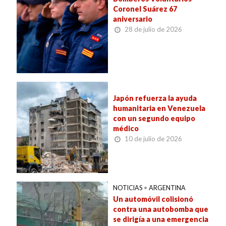
Coronel Suárez 67
aniversario
28 de julio de 2026
Japón refuerza la ayuda
humanitaria en Venezuela
con un segundo equipo
médico
10 de julio de 2026
NOTICIAS
•
ARGENTINA
Un automóvil colisionó
contra una autobomba que
se dirigía a una emergencia