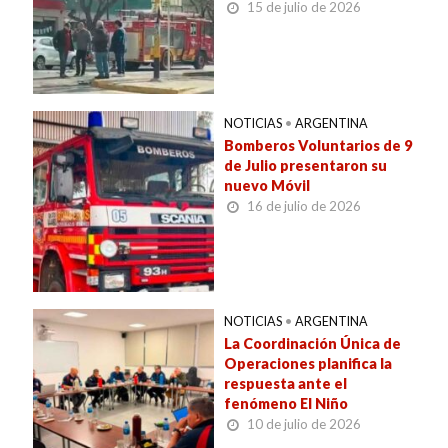
15 de julio de 2026
NOTICIAS
•
ARGENTINA
Bomberos Voluntarios de 9
de Julio presentaron su
nuevo Móvil
16 de julio de 2026
NOTICIAS
•
ARGENTINA
La Coordinación Única de
Operaciones planifica la
respuesta ante el
fenómeno El Niño
10 de julio de 2026