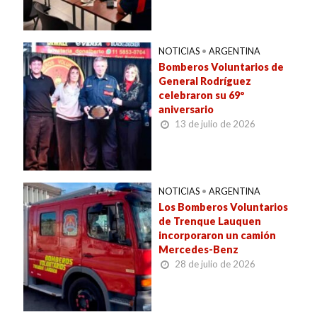
NOTICIAS
•
ARGENTINA
Bomberos Voluntarios de
General Rodríguez
celebraron su 69º
aniversario
13 de julio de 2026
NOTICIAS
•
ARGENTINA
Los Bomberos Voluntarios
de Trenque Lauquen
incorporaron un camión
Mercedes-Benz
28 de julio de 2026