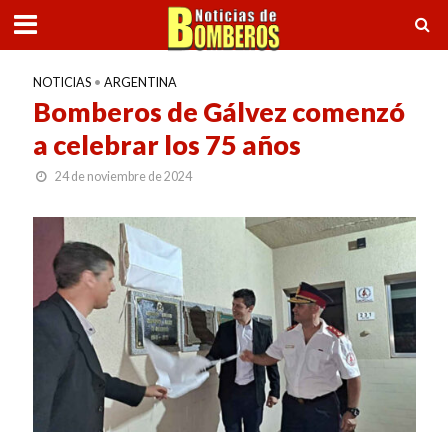
NOTICIAS
•
ARGENTINA
Bomberos de Gálvez comenzó
a celebrar los 75 años
24 de noviembre de 2024