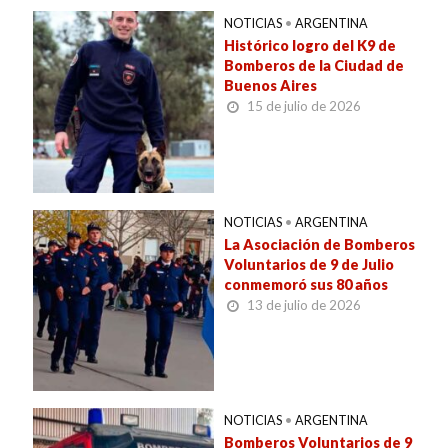
NOTICIAS
•
ARGENTINA
Histórico logro del K9 de
Bomberos de la Ciudad de
Buenos Aires
15 de julio de 2026
NOTICIAS
•
ARGENTINA
La Asociación de Bomberos
Voluntarios de 9 de Julio
conmemoró sus 80 años
13 de julio de 2026
NOTICIAS
•
ARGENTINA
Bomberos Voluntarios de 9