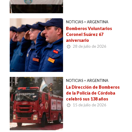
NOTICIAS
•
ARGENTINA
Bomberos Voluntarios
Coronel Suárez 67
aniversario
28 de julio de 2026
NOTICIAS
•
ARGENTINA
La Dirección de Bomberos
de la Policía de Córdoba
celebró sus 138 años
15 de julio de 2026