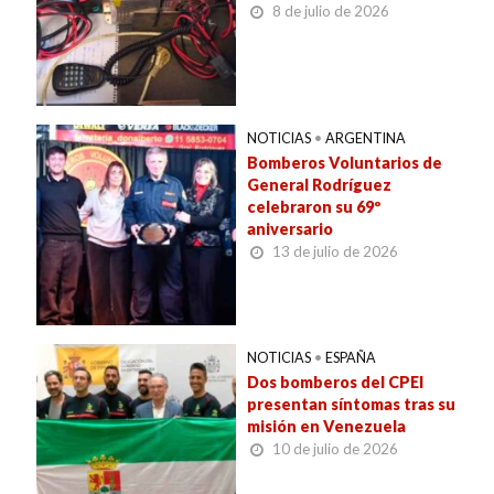
8 de julio de 2026
NOTICIAS
•
ARGENTINA
Bomberos Voluntarios de
General Rodríguez
celebraron su 69º
aniversario
13 de julio de 2026
NOTICIAS
•
ESPAÑA
Dos bomberos del CPEI
presentan síntomas tras su
misión en Venezuela
10 de julio de 2026