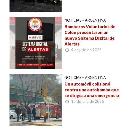
NOTICIAS
•
ARGENTINA
Bomberos Voluntarios de
Colón presentaron un
nuevo Sistema Digital de
Alertas
9 de julio de 2026
NOTICIAS
•
ARGENTINA
Un automóvil colisionó
contra una autobomba que
se dirigía a una emergencia
15 de julio de 2026