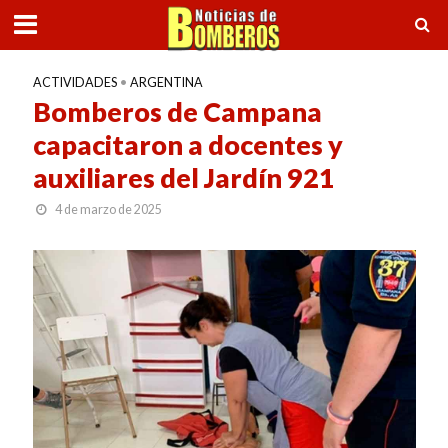
ACTIVIDADES
•
ARGENTINA
Bomberos de Campana
capacitaron a docentes y
auxiliares del Jardín 921
4 de marzo de 2025