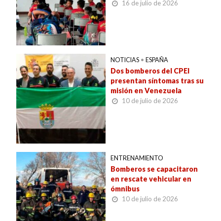
16 de julio de 2026
NOTICIAS
•
ESPAÑA
Dos bomberos del CPEI
presentan síntomas tras su
misión en Venezuela
10 de julio de 2026
ENTRENAMIENTO
Bomberos se capacitaron
en rescate vehicular en
ómnibus
10 de julio de 2026