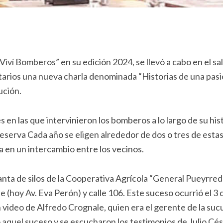
iví Bomberos” en su edición 2024, se llevó a cabo en el sa
arios una nueva charla denominada “Historias de una pasi
ución.
s en las que intervinieron los bomberos a lo largo de su his
eserva Cada año se eligen alrededor de dos o tres de esta
ta en un intercambio entre los vecinos.
lanta de silos de la Cooperativa Agrícola “General Pueyrred
 (hoy Av. Eva Perón) y calle 106. Este suceso ocurrió el 3 
video de Alfredo Crognale, quien era el gerente de la suc
 aquel suceso y se escucharon los testimonios de Julio Cés