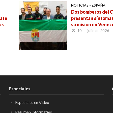
NOTICIAS
•
ESPAÑA
Dos bomberos del C
cate
presentan síntomas
us
su misión en Venez
10 de julio de 2026
Especiales
Especiales en Video
Resumen Informativo