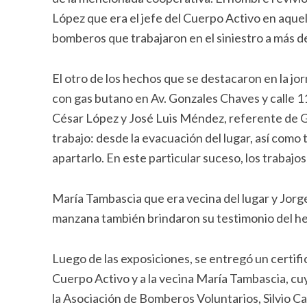
López que era el jefe del Cuerpo Activo en aqu
bomberos que trabajaron en el siniestro a más d
El otro de los hechos que se destacaron en la j
con gas butano en Av. Gonzales Chaves y calle 11
César López y José Luis Méndez, referente de G
trabajo: desde la evacuación del lugar, así como t
apartarlo. En este particular suceso, los trabajo
María Tambascia que era vecina del lugar y Jorg
manzana también brindaron su testimonio del h
Luego de las exposiciones, se entregó un certif
Cuerpo Activo y a la vecina María Tambascia, c
la Asociación de Bomberos Voluntarios, Silvio C