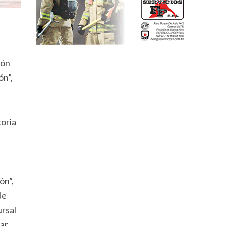
lón
ón”,
toria
s
ón”,
de
ursal
ar