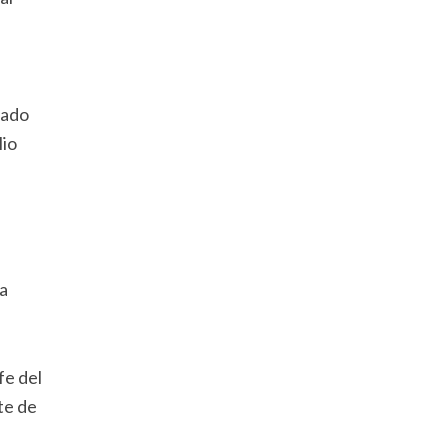
gado
lio
a
fe del
te de