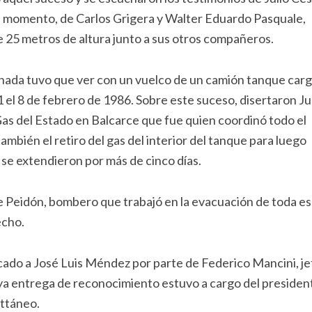
el momento, de Carlos Grigera y Walter Eduardo Pasquale,
e 25 metros de altura junto a sus otros compañeros.
ornada tuvo que ver con un vuelco de un camión tanque car
 el 8 de febrero de 1986. Sobre este suceso, disertaron Ju
as del Estado en Balcarce que fue quien coordinó todo el
ambién el retiro del gas del interior del tanque para luego
s se extendieron por más de cinco días.
e Peidón, bombero que trabajó en la evacuación de toda es
echo.
icado a José Luis Méndez por parte de Federico Mancini, je
uya entrega de reconocimiento estuvo a cargo del presiden
attáneo.