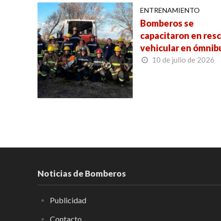
ENTRENAMIENTO
Bomberos se
capacitaron en res
vehicular en ómnib
10 de julio de 2026
Noticias de Bomberos
Publicidad
Contacto