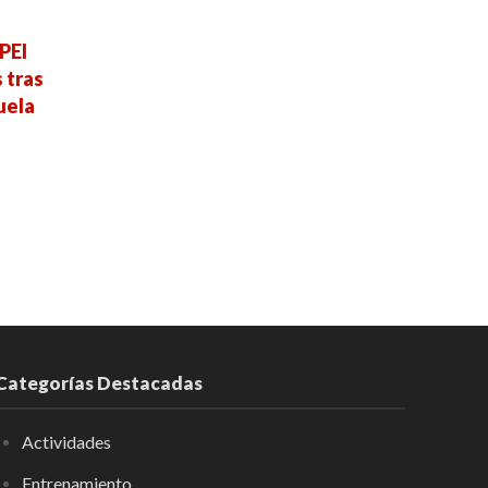
PEI
 tras
uela
Categorías Destacadas
Actividades
Entrenamiento