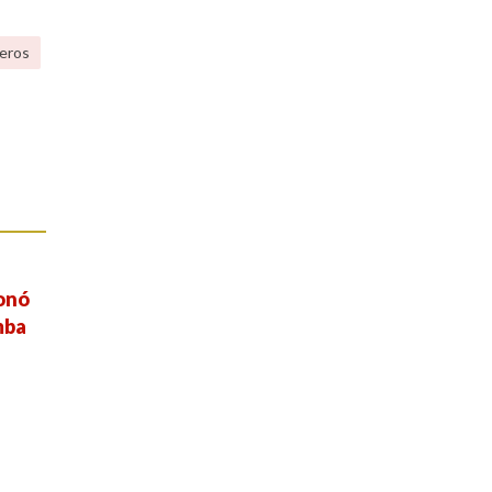
eros
ionó
mba