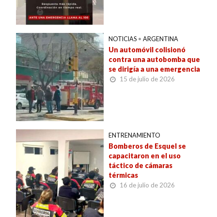
NOTICIAS
•
ARGENTINA
Un automóvil colisionó
contra una autobomba que
se dirigía a una emergencia
15 de julio de 2026
ENTRENAMIENTO
Bomberos de Esquel se
capacitaron en el uso
táctico de cámaras
térmicas
16 de julio de 2026