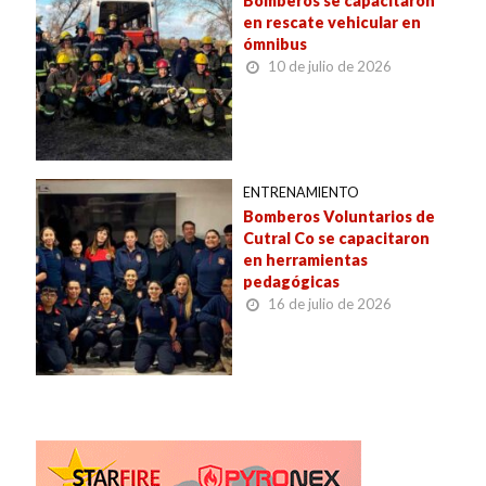
Bomberos se capacitaron
en rescate vehicular en
ómnibus
10 de julio de 2026
ENTRENAMIENTO
Bomberos Voluntarios de
Cutral Co se capacitaron
en herramientas
pedagógicas
16 de julio de 2026