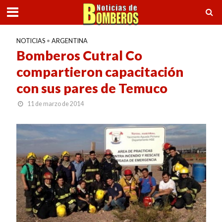
NOTICIAS
•
ARGENTINA
Bomberos Cutral Co
compartieron capacitación
con sus pares de Temuco
11 de marzo de 2014