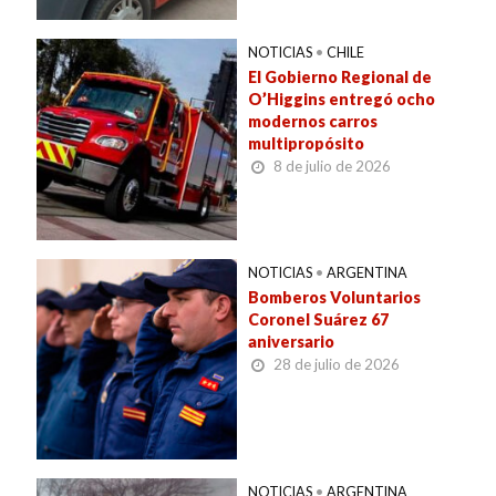
NOTICIAS
•
CHILE
El Gobierno Regional de
O’Higgins entregó ocho
modernos carros
multipropósito
8 de julio de 2026
NOTICIAS
•
ARGENTINA
Bomberos Voluntarios
Coronel Suárez 67
aniversario
28 de julio de 2026
NOTICIAS
•
ARGENTINA