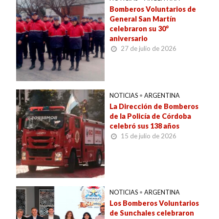
Bomberos Voluntarios de
General San Martín
celebraron su 30°
aniversario
27 de julio de 2026
NOTICIAS
•
ARGENTINA
La Dirección de Bomberos
de la Policía de Córdoba
celebró sus 138 años
15 de julio de 2026
NOTICIAS
•
ARGENTINA
Los Bomberos Voluntarios
de Sunchales celebraron