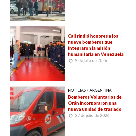
Cali rindió honores a los
nueve bomberos que
integraron la misión
humanitaria en Venezuela
9 de julio de 2026
NOTICIAS
•
ARGENTINA
Bomberos Voluntarios de
Orán incorporaron una
nueva unidad de traslado
27 de julio de 2026