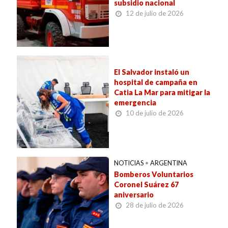
subsidio nacional
12 de julio de 2026
El Salvador instaló un
hospital de campaña en
Catia La Mar para mitigar la
emergencia
10 de julio de 2026
NOTICIAS
•
ARGENTINA
Bomberos Voluntarios
Coronel Suárez 67
aniversario
28 de julio de 2026