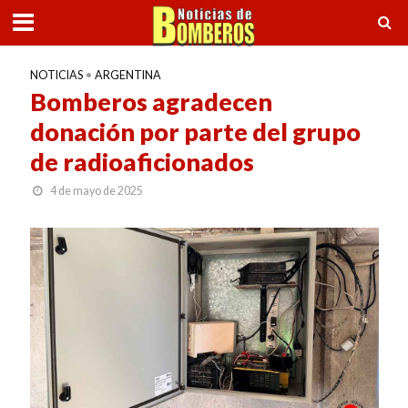
NOTICIAS
•
ARGENTINA
Bomberos agradecen
donación por parte del grupo
de radioaficionados
4 de mayo de 2025