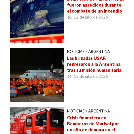
fueron agredidos durante
el combate de un incendio
12 de julio de 2026
NOTICIAS
•
ARGENTINA
Las brigadas USAR
regresaron a la Argentina
tras su misión humanitaria
12 de julio de 2026
NOTICIAS
•
ARGENTINA
Crisis financiera en
Bomberos de Marisol por
un año de demora en el