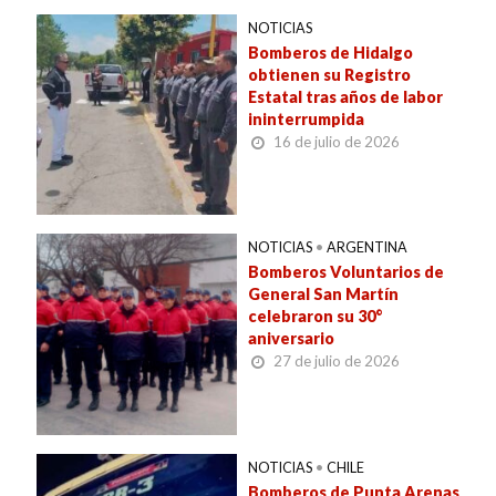
NOTICIAS
Bomberos de Hidalgo
obtienen su Registro
Estatal tras años de labor
ininterrumpida
16 de julio de 2026
NOTICIAS
•
ARGENTINA
Bomberos Voluntarios de
General San Martín
celebraron su 30°
aniversario
27 de julio de 2026
NOTICIAS
•
CHILE
Bomberos de Punta Arenas