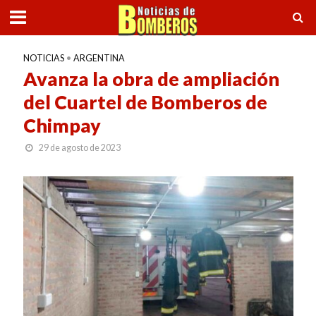
NOTICIAS
•
ARGENTINA
Avanza la obra de ampliación
del Cuartel de Bomberos de
Chimpay
29 de agosto de 2023