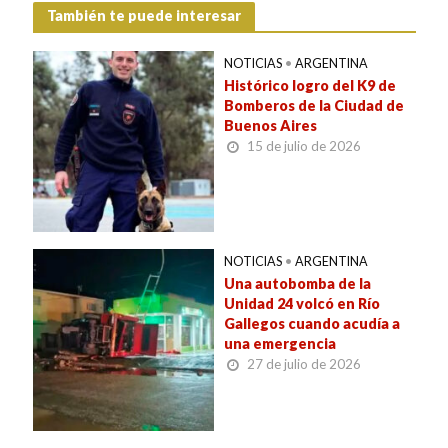
También te puede interesar
NOTICIAS
•
ARGENTINA
Histórico logro del K9 de
Bomberos de la Ciudad de
Buenos Aires
15 de julio de 2026
NOTICIAS
•
ARGENTINA
Una autobomba de la
Unidad 24 volcó en Río
Gallegos cuando acudía a
una emergencia
27 de julio de 2026