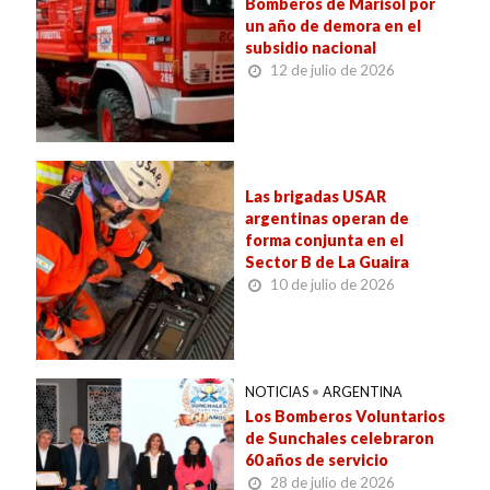
Bomberos de Marisol por
un año de demora en el
subsidio nacional
12 de julio de 2026
Las brigadas USAR
argentinas operan de
forma conjunta en el
Sector B de La Guaira
10 de julio de 2026
NOTICIAS
•
ARGENTINA
Los Bomberos Voluntarios
de Sunchales celebraron
60 años de servicio
28 de julio de 2026