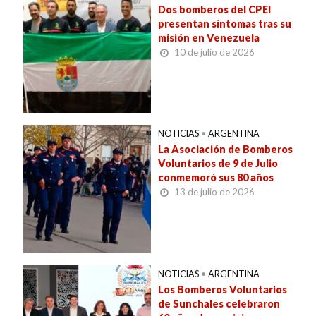
Dos bomberos del CPEI
presentan síntomas tras su
misión en Venezuela
10 de julio de 2026
NOTICIAS
•
ARGENTINA
La Asociación de Bomberos
Voluntarios de 9 de Julio
conmemoró sus 80 años
13 de julio de 2026
NOTICIAS
•
ARGENTINA
Los Bomberos Voluntarios
de Sunchales celebraron