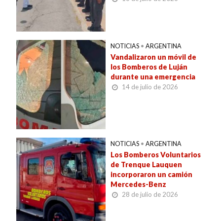
NOTICIAS
•
ARGENTINA
Vandalizaron un móvil de
los Bomberos de Luján
durante una emergencia
14 de julio de 2026
NOTICIAS
•
ARGENTINA
Los Bomberos Voluntarios
de Trenque Lauquen
incorporaron un camión
Mercedes-Benz
28 de julio de 2026