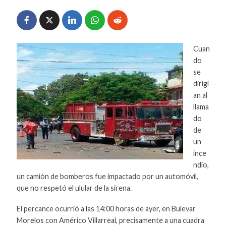
Cuan
do
se
dirigí
an al
llama
do
de
un
ince
ndio,
un camión de bomberos fue impactado por un automóvil,
que no respetó el ulular de la sirena.
El percance ocurrió a las 14:00 horas de ayer, en Bulevar
Morelos con Américo Villarreal, precisamente a una cuadra