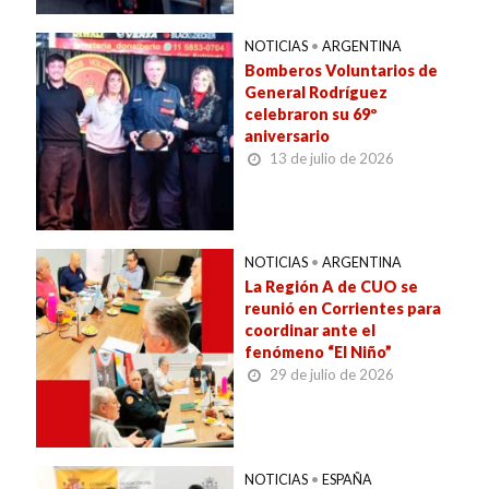
NOTICIAS
•
ARGENTINA
Bomberos Voluntarios de
General Rodríguez
celebraron su 69º
aniversario
13 de julio de 2026
NOTICIAS
•
ARGENTINA
La Región A de CUO se
reunió en Corrientes para
coordinar ante el
fenómeno “El Niño”
29 de julio de 2026
NOTICIAS
•
ESPAÑA