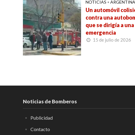
NOTICIAS
•
ARGENTIN
Un automóvil colis
contra una autobo
que se dirigía a una
emergencia
15 de julio de 2026
Noticias de Bomberos
Publicidad
Contacto