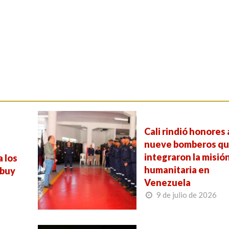
Cali rindió honores 
e
nueve bomberos q
integraron la misió
a los
humanitaria en
ebuy
Venezuela
9 de julio de 2026