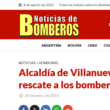
8 de agosto de 2026
Todas las noticias sobre los Bombe
ARGENTINA
BOLIVIA
CHILE
CO
NOTICIAS
•
HONDURAS
Alcaldía de Villanue
rescate a los bombe
20 de enero de 2014