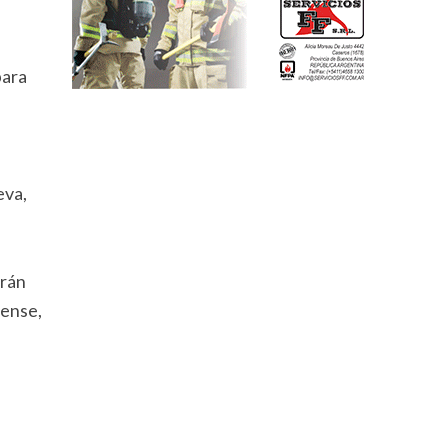
para
eva,
arán
vense,