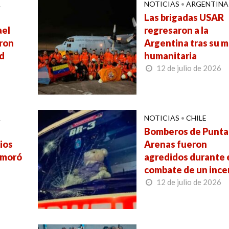
A
NOTICIAS
•
ARGENTINA
Las brigadas USAR
ael
regresaron a la
ron
Argentina tras su m
d
humanitaria
12 de julio de 2026
A
NOTICIAS
•
CHILE
Bomberos de Punta
ios
Arenas fueron
emoró
agredidos durante 
combate de un ince
12 de julio de 2026