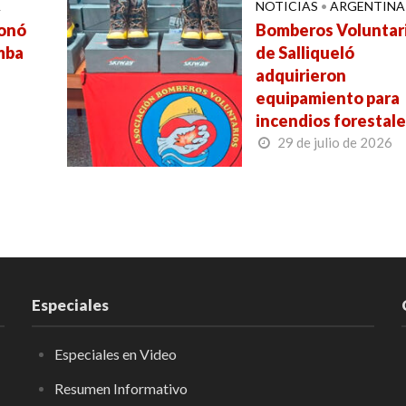
A
NOTICIAS
•
ARGENTINA
ionó
Bomberos Voluntar
mba
de Salliqueló
adquirieron
equipamiento para
incendios forestal
29 de julio de 2026
Especiales
Especiales en Video
Resumen Informativo